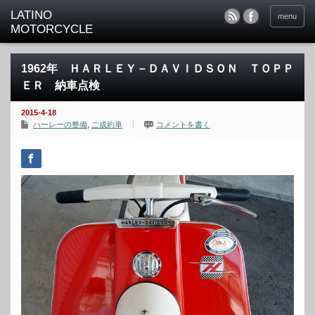
menu
1962年 ＨＡＲＬＥＹ－ＤＡＶＩＤＳＯＮ ＴＯＰＰ
ＥＲ 納車点検
2015-4-18
ハーレーの整備
,
ご成約車
コメントを書く