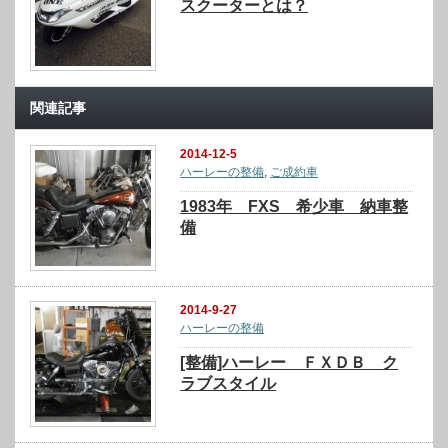
スクーターとは？
関連記事
2014-12-5
ハーレーの整備
,
ご成約車
1983年 FXS 希少車 納車整
備
2014-9-27
ハーレーの整備
[整備]ハーレー ＦＸＤＢ ク
ラブスタイル